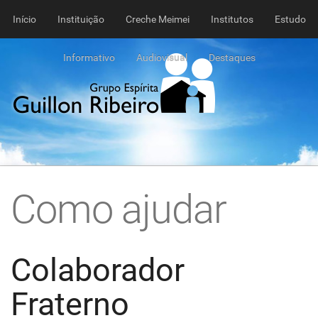
Início
Instituição
Creche Meimei
Institutos
Estudo
Informativo
Audiovisual
Destaques
Como ajudar
Colaborador
Fraterno