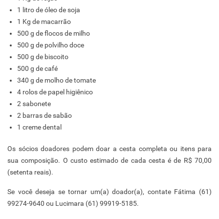
1 litro de óleo de soja
1 Kg de macarrão
500 g de flocos de milho
500 g de polvilho doce
500 g de biscoito
500 g de café
340 g de molho de tomate
4 rolos de papel higiênico
2 sabonete
2 barras de sabão
1 creme dental
Os sócios doadores podem doar a cesta completa ou itens para
sua composição. O custo estimado de cada cesta é de R$ 70,00
(setenta reais).
Se você deseja se tornar um(a) doador(a), contate Fátima (61)
99274-9640 ou Lucimara (61) 99919-5185.