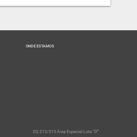
ONDE ESTAMOS
EQ 213/313 Área Especial Lote “D”