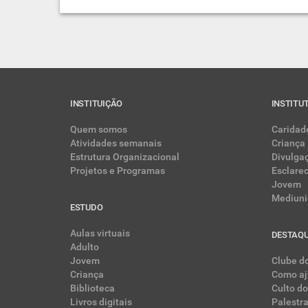
INSTITUIÇÃO
INSTITU
Quem somos
Caridad
Atividades semanais
Criança
Estrutura Organizacional
Divulga
Projetos e Programas
Esclare
Jovem
Mediuni
ESTUDO
Aulas virtuais
DESTAQ
Adulto
Jovem
Clube do
Criança
Como aj
Biblioteca
Culto do
Livros digitais
Palestr