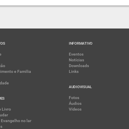
TOS
INFORMATIVO
e
Eventos
Notícias
ção
Downloads
cimento e Familia
Links
dade
AUDIOVISUAL
Fotos
UES
Áudios
 Livro
Vídeos
udar
 Evangelho no lar
as