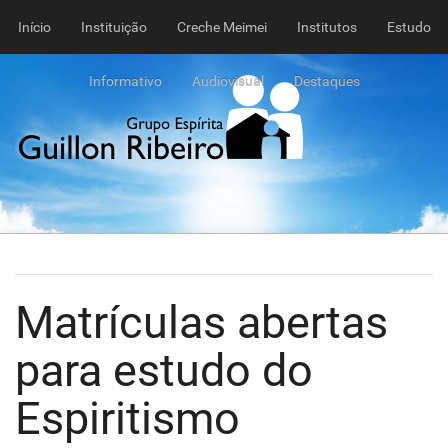
Início
Instituição
Creche Meimei
Institutos
Estudo
Informativo
Audiovisual
Destaques
Matrículas abertas
para estudo do
Espiritismo