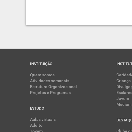
INSTITUIÇÃO
INSTITU
Quem somos
Caridad
Atividades semanais
Criança
Estrutura Organizacional
Divulga
Projetos e Programas
Esclare
Jovem
Mediuni
ESTUDO
Aulas virtuais
DESTAQ
Adulto
Jovem
Clube do