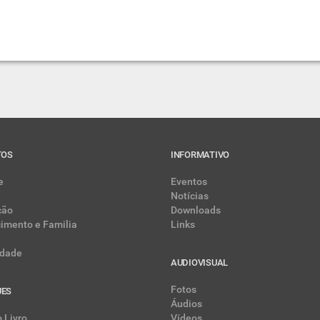
TOS
INFORMATIVO
e
Eventos
Notícias
ção
Downloads
cimento e Familia
Links
dade
AUDIOVISUAL
Fotos
UES
Áudios
 Livro
Vídeos