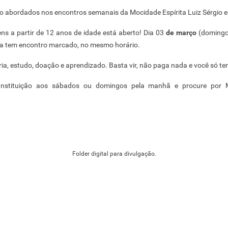
 abordados nos encontros semanais da Mocidade Espírita Luiz Sérgio e e
ns a partir de 12 anos de idade está aberto! Dia 03
de março
(doming
ha tem encontro marcado, no mesmo horário.
ia, estudo, doação e aprendizado. Basta vir, não paga nada e você só te
nstituição aos sábados ou domingos pela manhã e procure por Ma
Folder digital para divulgação.